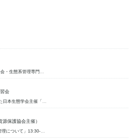
員会・生態系管理専門…
講習会
らせした日本生態学会主催「…
産資源保護協会主催）
について」13:30-…