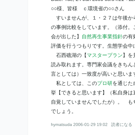
○○様、皆様 ｃ
環境省
の○○さん
すいませんが、１・２７は午後か
の事例比較をしています。（添付。
会が出した】
自然再生事業指針
の有
評価を行うつもりです。
生態学会
中
石西礁湖の【
マスタープラン
】を
読み取れます。専門家会議をきちん
言としては）一致度が高いと思いま
私としては、この
プロ研
を通じた
挙【できると思います】（私自身は
自覚していませんでしたが）。 も
でしょう。
hymatsuda
2006-01-29 19:02
読者になる