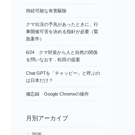
持続可能な有害駆除
クマ出没の予兆があったときに、行
事開催可否を決める指針が必要（緊
急案件）
6/24 クマ対策から人と自然の関係
を問いなおす．松田の提案
Chat GPTを「チャッピー」と呼ぶの
は日本だけ？
備忘録 Google Chromeの操作
月別アーカイブ
▶
2026