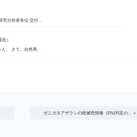
0900 【研究分担者各位 交付…
場合）
200 ○○さん、 さて、自然再…
ゼニガタアザラシの絶滅危惧種（EN)判定の…
»