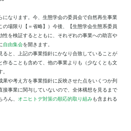
らになります。今、
生態学会
の委員会で自然再生事業
この場限り【＝省略】）今後、【
生態学会
生態系委員
効性を検証するとともに、それぞれの事業への助言や
に
自由集会
を開きます。
見ると、上記の事業指針にかなり合致していることが
と作ることも含めて、他の事業よりも（少なくとも文
す。
成果や考え方を事業指針に反映させた点をいくつか列
直接事業に関与していないので、全体構想を見るまで
ちろん、
オニヒトデ対策の順応的取り組み
も含まれる