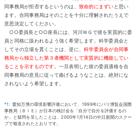
同事務局が拒否するというのは、
致命的にまずい
と思い
ます。合同事務局はそのことを十分に理解されたうえで
意思決定してください。
○○委員長と○○座長には、河川ＷＧで彼を実質的に委
員と同格に扱われるよう強く希望します。科学委員会と
してその立場を貫くことは、逆に、
科学委員会が合同事
務局から独立した第３者機関として実質的に機能してい
ることを示すものです
。一旦表明した彼の委員適格を合
同事務局の意見に従って曲げるようなことは、絶対にな
されないよう希望します。
*1
:
愛知万博
の環境影響評価において、1999年にパリ
博覧会国際
事務局
（ＢＩＥ）が日本の検討会を「自分で自分を評価するの
か」と疑問を呈したことは、2000年1月14日の
中日新聞
のスクー
プで報道されたとおりです。