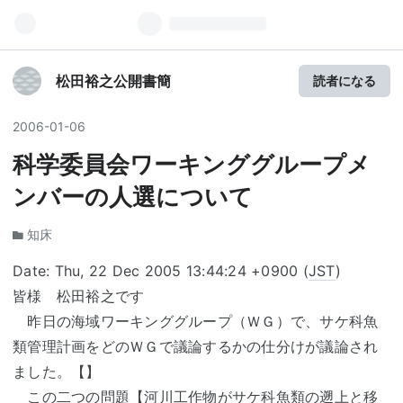
松田裕之公開書簡
読者になる
2006
-
01
-
06
科学委員会ワーキンググループメ
ンバーの人選について
知床
Date: Thu, 22 Dec 2005 13:44:24 +0900 (
JST
)
皆様 松田裕之です
昨日の海域ワーキンググループ（ＷＧ）で、サケ科魚
類管理計画をどのＷＧで議論するかの仕分けが議論され
ました。【】
この二つの問題【河川工作物がサケ科魚類の遡上と移