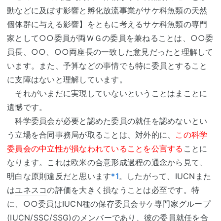
動などに及ぼす影響と孵化放流事業がサケ科魚類の天然
個体群に与える影響】をともに考えるサケ科魚類の専門
家として○○委員が両ＷＧの委員を兼ねることは、○○委
員長、○○、○○両座長の一致した意見だったと理解して
います。また、予算などの事情でも特に委員とすること
に支障はないと理解しています。
それがいまだに実現していないということはまことに
遺憾です。
科学委員会が必要と認めた委員の就任を認めないとい
う立場を合同事務局が取ることは、対外的に、
この科学
委員会の中立性が損なわれていることを公言する
ことに
なります。これは欧米の合意形成過程の通念から見て、
明白な原則違反だと思います
*1
。したがって、IUCNまた
は
ユネスコ
の評価を大きく損なうことは必至です。特
に、○○委員はIUCN種の保存委員会サケ専門家グループ
(IUCN/SSC/SSG)のメンバーであり、彼の委員就任を合